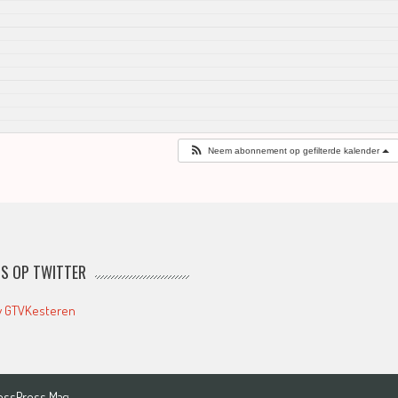
Neem abonnement op gefilterde kalender
S OP TWITTER
y GTVKesteren
essPress Mag