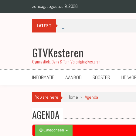
zondag, augustus 9, 2026
00:00
Medailles bij regiokampioenschappen A
LATEST
01:00
GTVKesteren
02:00
Gymnastiek, Dans & Turn Vereniging Kesteren
03:00
INFORMATIE
AANBOD
ROOSTER
LID WO
04:00
You are here
Home
>
Agenda
AGENDA
05:00
06:00
Categorieën