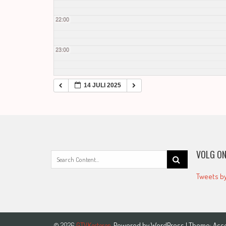
22:00
23:00
14 JULI 2025
VOLG ON
Search
for:
Tweets b
Powered by
WordPress
| Theme:
Acc
© 2026
GTVKesteren