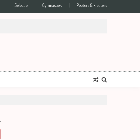
Selectie
Gymnastiek
Peuters & kleuters