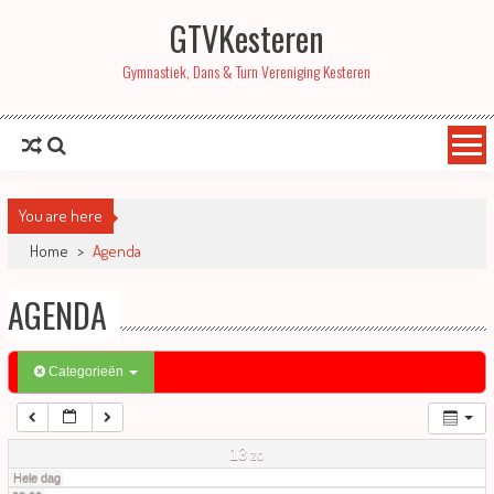
GTVKesteren
01:00
Gymnastiek, Dans & Turn Vereniging Kesteren
02:00
03:00
You are here
04:00
Home
>
Agenda
AGENDA
05:00
06:00
Categorieën
07:00
13
zo
Hele dag