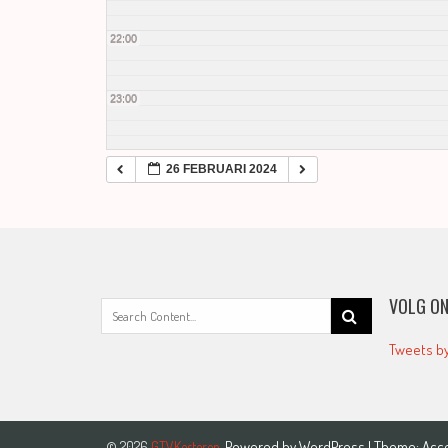
22:00
23:00
26 FEBRUARI 2024
VOLG ON
Search
for:
Tweets b
Powered by
WordPress
| Theme:
Acc
© 2026
GTVKesteren