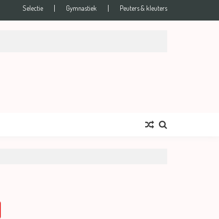
Selectie
Gymnastiek
Peuters & kleuters