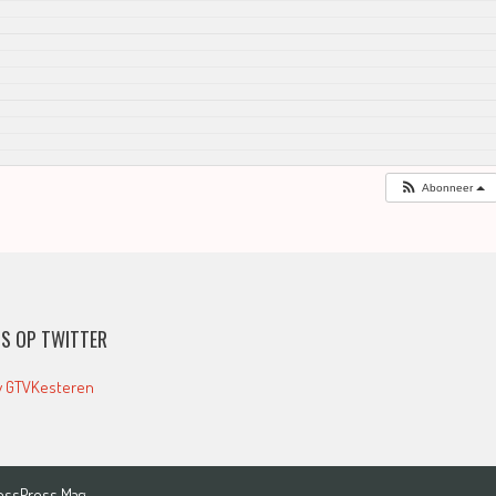
Abonneer
S OP TWITTER
y GTVKesteren
essPress Mag