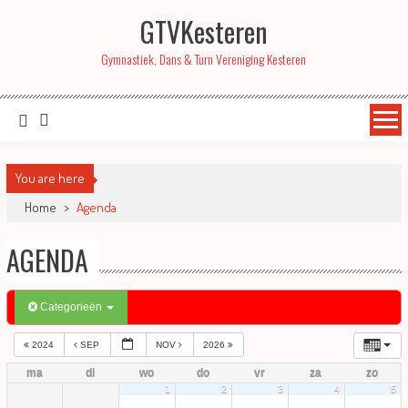
GTVKesteren
Gymnastiek, Dans & Turn Vereniging Kesteren
You are here
Home
>
Agenda
AGENDA
Categorieën
2024
SEP
NOV
2026
ma
di
wo
do
vr
za
zo
1
2
3
4
5