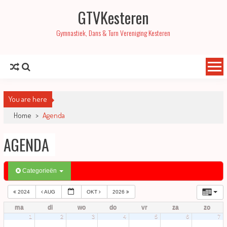
GTVKesteren
Gymnastiek, Dans & Turn Vereniging Kesteren
You are here
Home
>
Agenda
AGENDA
Categorieën
2024
AUG
OKT
2026
ma
di
wo
do
vr
za
zo
1
2
3
4
5
6
7