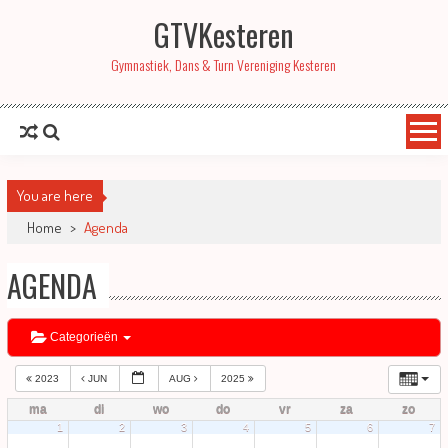
GTVKesteren
Gymnastiek, Dans & Turn Vereniging Kesteren
You are here
Home
>
Agenda
AGENDA
Categorieën
2023
JUN
AUG
2025
ma
di
wo
do
vr
za
zo
1
2
3
4
5
6
7