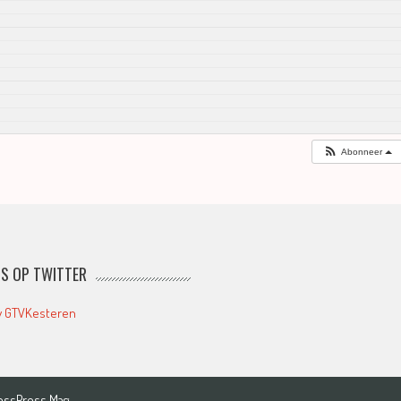
Abonneer
S OP TWITTER
y GTVKesteren
essPress Mag