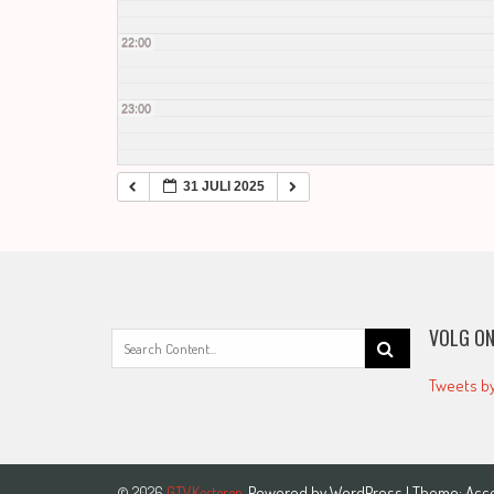
22:00
23:00
31 JULI 2025
VOLG ON
Search
for:
Tweets b
Powered by
WordPress
| Theme:
Acc
© 2026
GTVKesteren