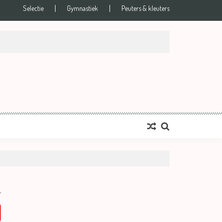
Selectie
Gymnastiek
Peuters & kleuters