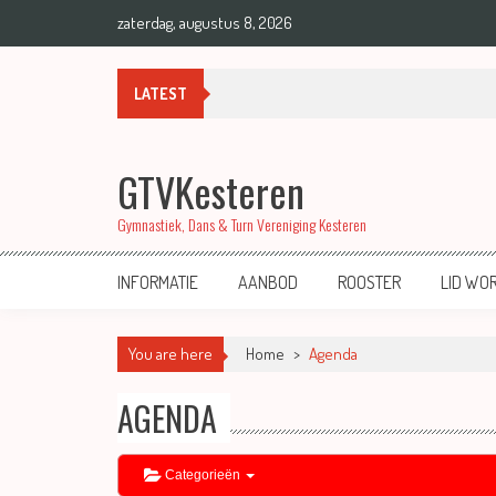
zaterdag, augustus 8, 2026
00:00
Medailles bij regiokampioenschappen A
LATEST
01:00
GTVKesteren
02:00
Gymnastiek, Dans & Turn Vereniging Kesteren
03:00
INFORMATIE
AANBOD
ROOSTER
LID WO
04:00
You are here
Home
>
Agenda
AGENDA
05:00
06:00
Categorieën