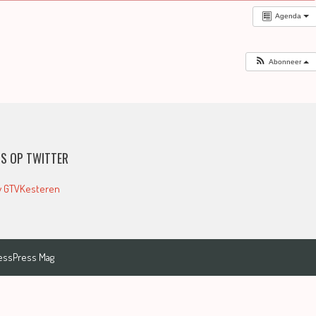
Agenda
Abonneer
S OP TWITTER
y GTVKesteren
essPress Mag