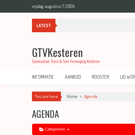
vrijdag, augustus 7, 2026
Medailles bij regiokampioenschappen A
LATEST
GTVKesteren
Gymnastiek, Dans & Turn Vereniging Kesteren
INFORMATIE
AANBOD
ROOSTER
LID WO
You are here
Home
>
Agenda
AGENDA
Categorieën