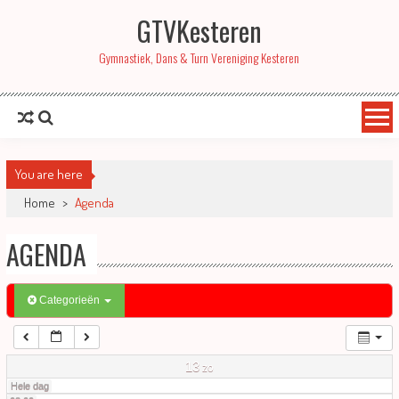
GTVKesteren
01:00
Gymnastiek, Dans & Turn Vereniging Kesteren
02:00
03:00
You are here
04:00
Home
>
Agenda
AGENDA
05:00
06:00
Categorieën
07:00
13
zo
Hele dag